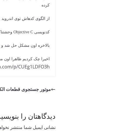
کرده
از الگوی کدهاش توی اندروید 
کدنویسی Objective C وحشتناکه – اون زمان اکثر پلاگینا با اون زبون بود و هنوز مهاجرت نکرده بودن به Swift
بالاخره اون مشکل حل شد و ا
اخیرا چک کردیم ظاهرا اون مش
m.com/p/CUEg1LDFO3h/
موتور جستجوی قطعات الکت
دیدگاهتان را بنویسید
نشانی ایمیل شما منتشر نخواه