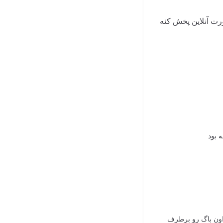
ورت آنلاین پخش کنه
 بود
 اون باگ رو برطرف