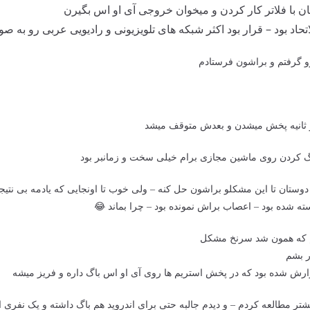
 با فلاتر کار کردن و میخوان خروجی آی او اس بگیرن
اد بود – قرار بود اکثر شبکه های تلویزیونی و رادیویی عربی رو به ص
گرفتم و براشون فرستادم
و ثانیه پخش میشدن و بعدش متوقف میشد
 کردن روی ماشین مجازی برام خیلی سخت و زمانبر بود
دوستان تا این مشکلو براشون حل کنه – ولی خوب تا اونجایی که یادمه بی نتیجه
ته شده بود – اعصاب براش نمونده بود – چرا بماند 😂
تم که همون شد سرنخ مشکل
 بشم
 گزارش شده بود که در پخش استریم ها روی آی او اس باگ داره و فریز میشه
بیشتر مطالعه کردم – و دیدم جالبه حتی برای اندروید هم باگ داشته و یک نفری