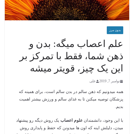
بدون مرز
علم اعصاب میگه: بدن و
ذهن شما، فقط با تمرکز بر
این یک چیز، قویتر میشه
نوامبر 7, 2019
علی
همه میدونیم که ذهن سالم در بدن سالم است، برای همینه که
پزشکان توصیه میکنن تا به غذای سالم و ورزش بیشتر اهمیت
بدیم.
با این وجود، دانشمندان
علوم اعصاب
یک روش دیگه رو پیشنهاد
میدن، دلیلش اینه که اون ها میدونن که حفظ و پایداری روش